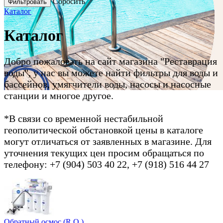
Cбросить
Каталог
Каталог
Добро пожаловать на сайт магазина "Реставрация
воды", у нас вы можете найти фильтры для воды и
бассейнов, умягчители воды, насосы и насосные
станции и многое другое.
*В связи со временной нестабильной
геополитической обстановкой цены в каталоге
могут отличаться от заявленных в магазине. Для
уточнения текущих цен просим обращаться по
телефону: +7 (904) 503 40 22, +7 (918) 516 44 27
Обратный осмос (R.О.)