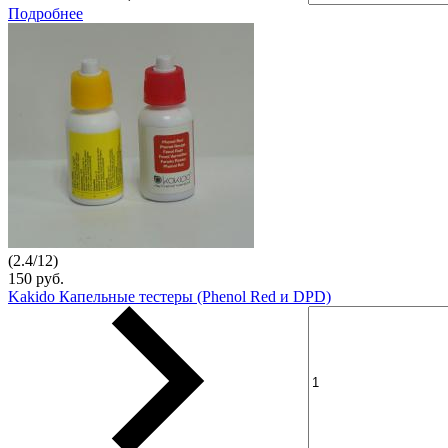
Подробнее
(
2.4
/
12
)
150 руб.
Kakido Капельные тестеры (Phenol Red и DPD)