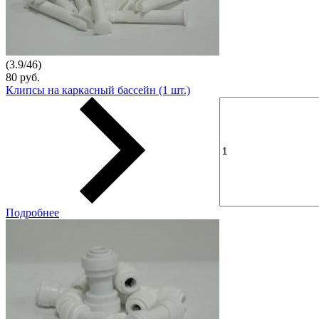
(
3.9
/
46
)
80 руб.
Клипсы на каркасный бассейн (1 шт.)
Подробнее