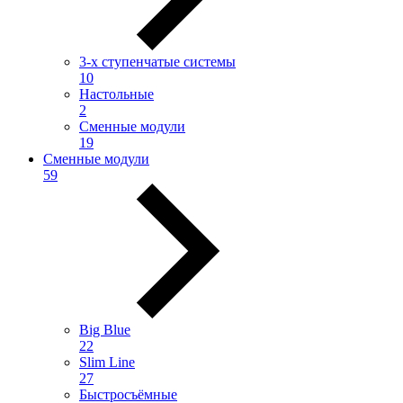
3-х ступенчатые системы
10
Настольные
2
Сменные модули
19
Сменные модули
59
Big Blue
22
Slim Line
27
Быстросъёмные