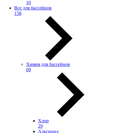
10
Все для бассейнов
158
Химия для бассейнов
69
Хлор
29
Альгицид